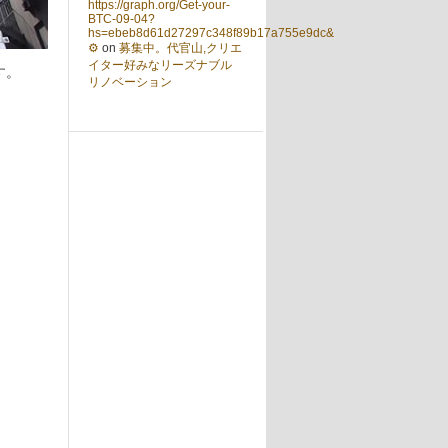
https://graph.org/Get-your-
BTC-09-04?
hs=ebeb8d61d27297c348f89b17a755e9dc&
⚙
on
募集中。代官山,クリエ
イター好みなリーズナブル
す。
リノベーション