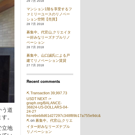
29 7月 2018
マンション1階を享受するフ
ァミリーユースのリノベー
ション空間【売買】
28 7月 2018
募集中。代官山,クリエイタ
ー好みなリーズナブルリノ
ベーション
28 7月 2018
募集中。山口誠氏による戸
建てリノベーション賃貸
27 7月 2018
Recent comments
⛏ Transaction 39,997.73
USDT NEXT ->
graph.org/BALANCE-
36824-US-DOLLARS-04-
かう道
24-2?
ます。
hs=ebeb8d61d27297c348f89b17a755e9dc&
⛏
on
募集中。代官山,クリエ
で立地
イター好みなリーズナブル
リノベーション
れてい