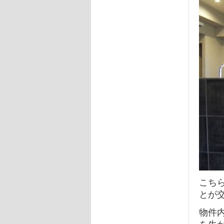
こち
とが
物件
を生