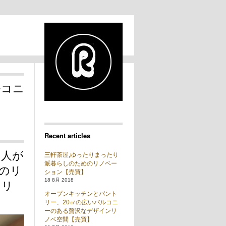
ルコニ
Recent articles
や人が
三軒茶屋,ゆったりまったり
派暮らしのためのリノベー
のリ
ション【売買】
18 8月 2018
トリ
オープンキッチンとパント
リー、20㎡の広いバルコニ
ーのある贅沢なデザインリ
ノベ空間【売買】