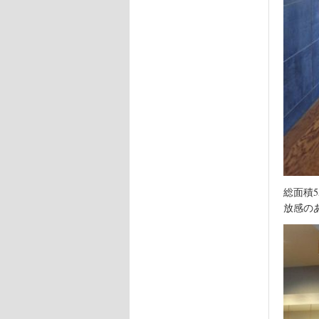
総面積
放感の