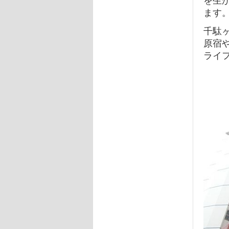
ます
千駄
原宿
ライ