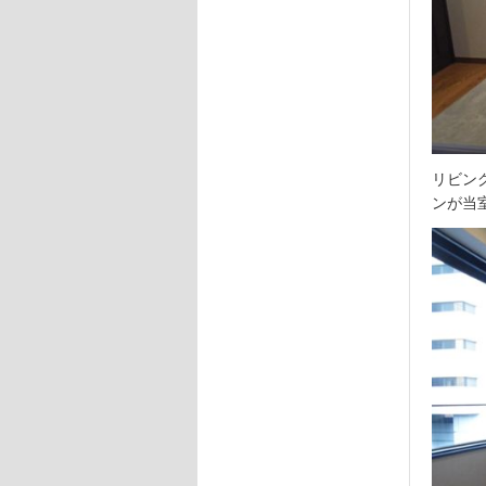
リビン
ンが当