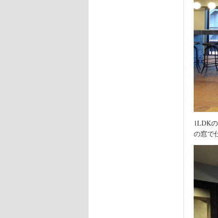
1LD
の窓で