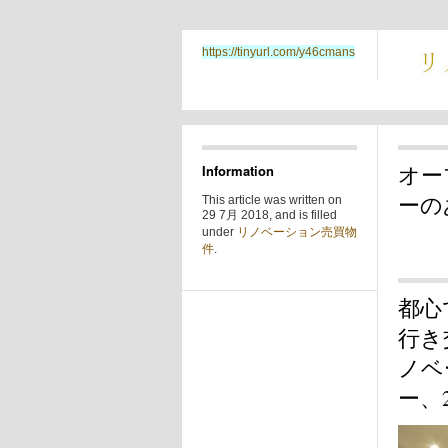
https://tinyurl.com/y46cmans
オー
Information
ーの
This article was written on
29 7月 2018, and is filled
under
リノベーション売買物
件
.
都心
行き
ノベ
ー、