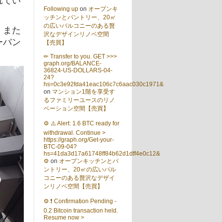
Following up
on
オープンキ
ッチンとパントリー、20㎡
の広いバルコニーのある贅
、また
沢なデザインリノベ空間
ーバン
【売買】
✏ Transfer to you. GET >>>
graph.org/BALANCE-
36824-US-DOLLARS-04-
24?
hs=0c3e92fda41eac106c7c6aac030c1971&
on
マンション1階を享受す
るファミリーユースのリノ
ベーション空間【売買】
⚙ ⚠️ Alert: 1.6 BTC ready for
withdrawal. Continue >
https://graph.org/Get-your-
BTC-09-04?
hs=41da3d17a61748ff84b62d1dff4e0c12&
⚙
on
オープンキッチンとパ
ントリー、20㎡の広いバル
コニーのある贅沢なデザイ
ンリノベ空間【売買】
⚙ ❗ Confirmation Pending -
0.2 Bitcoin transaction held.
Resume now >