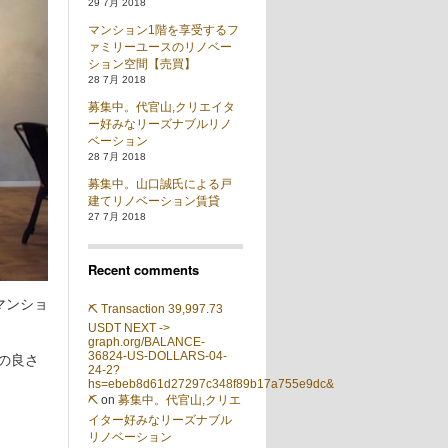
29 7月 2018
マンション1階を享受するフ
ァミリーユースのリノベー
ション空間【売買】
28 7月 2018
募集中。代官山,クリエイタ
ー好みなリーズナブルリノ
ベーション
28 7月 2018
募集中。山口誠氏による戸
建てリノベーション賃貸
27 7月 2018
Recent comments
マンショ
⛏ Transaction 39,997.73
USDT NEXT ->
graph.org/BALANCE-
36824-US-DOLLARS-04-
分の良さ
24-2?
hs=ebeb8d61d27297c348f89b17a755e9dc&
⛏
on
募集中。代官山,クリエ
イター好みなリーズナブル
リノベーション