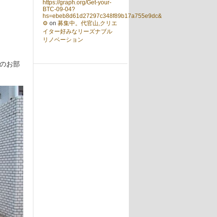
https://graph.org/Get-your-
BTC-09-04?
hs=ebeb8d61d27297c348f89b17a755e9dc&
⚙
on
募集中。代官山,クリエ
イター好みなリーズナブル
リノベーション
のお部