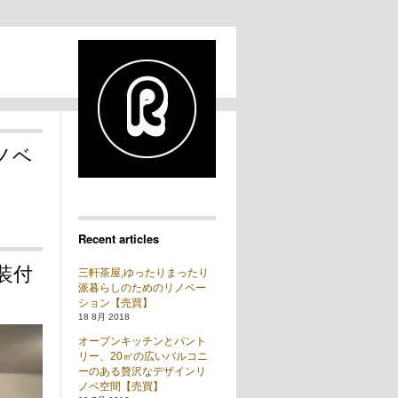
ノベ
Recent articles
装付
三軒茶屋,ゆったりまったり
派暮らしのためのリノベー
ション【売買】
18 8月 2018
オープンキッチンとパント
リー、20㎡の広いバルコニ
ーのある贅沢なデザインリ
ノベ空間【売買】