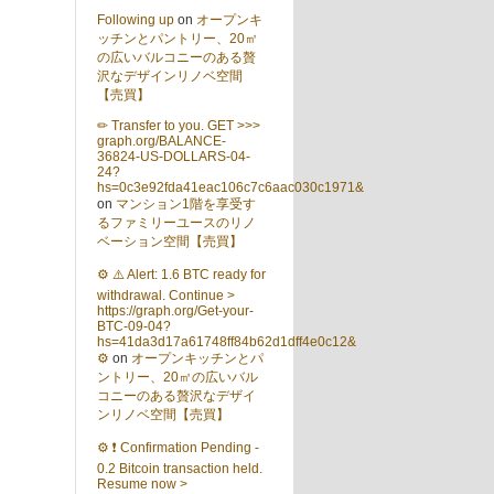
Following up
on
オープンキ
ッチンとパントリー、20㎡
の広いバルコニーのある贅
沢なデザインリノベ空間
【売買】
✏ Transfer to you. GET >>>
graph.org/BALANCE-
36824-US-DOLLARS-04-
24?
hs=0c3e92fda41eac106c7c6aac030c1971&
on
マンション1階を享受す
るファミリーユースのリノ
ベーション空間【売買】
⚙ ⚠️ Alert: 1.6 BTC ready for
withdrawal. Continue >
https://graph.org/Get-your-
BTC-09-04?
hs=41da3d17a61748ff84b62d1dff4e0c12&
⚙
on
オープンキッチンとパ
ントリー、20㎡の広いバル
コニーのある贅沢なデザイ
ンリノベ空間【売買】
⚙ ❗ Confirmation Pending -
0.2 Bitcoin transaction held.
Resume now >