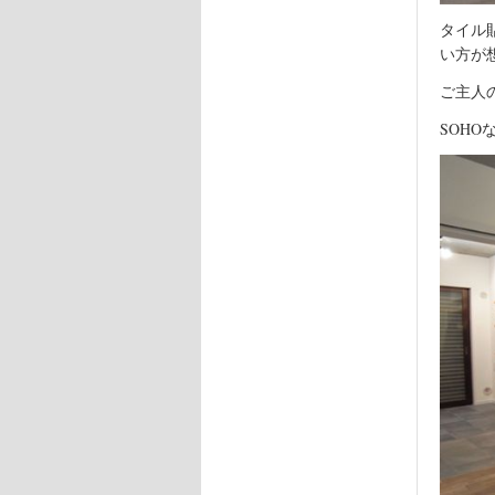
タイル
い方が
ご主人
SOH